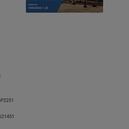
l
6P2251
621451