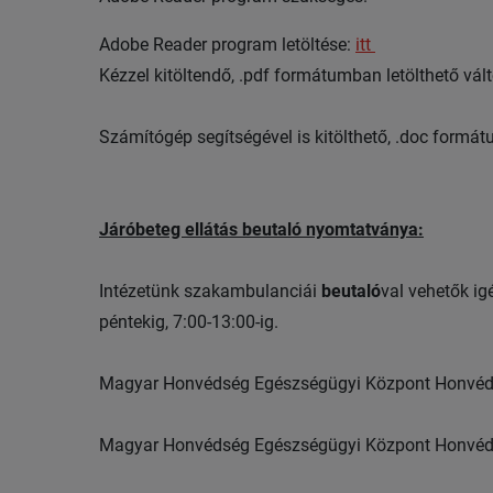
Adobe Reader program letöltése:
itt
Kézzel kitöltendő, .pdf formátumban letölthető vá
Számítógép segítségével is kitölthető, .doc formá
Járóbeteg ellátás beutaló nyomtatványa:
Intézetünk szakambulanciái
beutaló
val vehetők ig
péntekig, 7:00-13:00-ig.
Magyar Honvédség Egészségügyi Központ Honvé
Magyar Honvédség Egészségügyi Központ Honvé