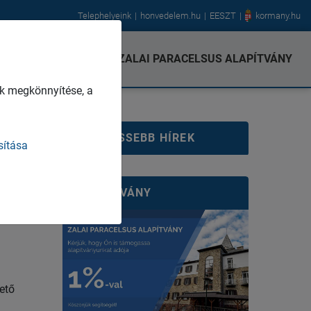
Telephelyeink
honvedelem.hu
EESZT
kormany.hu
IÓK
KAPCSOLAT
ZALAI PARACELSUS ALAPÍTVÁNY
k megkönnyítése, a
LEGFRISSEBB HÍREK
sítása
ALAPÍTVÁNY
ető