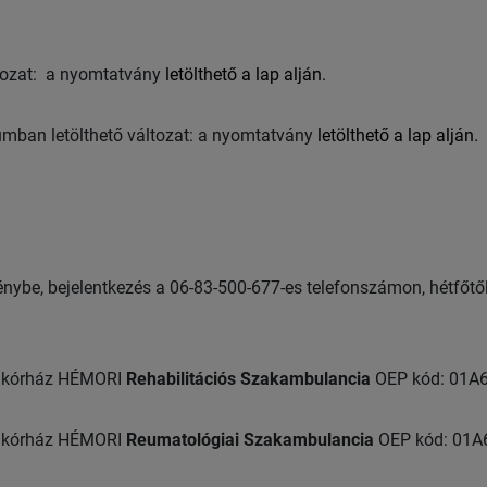
ltozat: a nyomtatvány
letölthető a lap alján.
tumban letölthető változat: a nyomtatvány
letölthető a lap alján.
énybe, bejelentkezés a 06-83-500-677-es telefonszámon, hétfőtő
dkórház HÉMORI
Rehabilitációs Szakambulancia
OEP kód: 01A
dkórház HÉMORI
Reumatológiai Szakambulancia
OEP kód: 01A