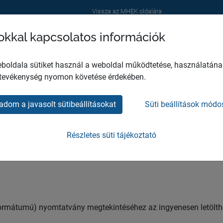
Vissza az MHEK oldalára
sokkal kapcsolatos információk
RÓLUNK
SZOLGÁLTATÁSAINK
HASZNOS INFORMÁC
boldala sütiket használ a weboldal működtetése, használatána
 tevékenység nyomon követése érdekében.
adom a javasolt sütibeállításokat
Süti beállítások módo
tatványok
Részletes süti tájékoztató
df formátumú) nyomtatvány megtekintéséhez az ingyenesen letölth