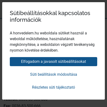
Ugrás a tartalomhoz
Ugrás a menüpontokhoz
Ugrás a lábléchez
×
Hévízi Mozgásszervi Rehabilitációs Intézet
Széchenyi 2020
Sütibeállításokkal kapcsolatos
információk
Bezár
A honvedelem.hu weboldala sütiket használ a
weboldal működtetése, használatának
Központi elérhetőség
megkönnyítése, a weboldalon végzett tevékenység
nyomon követése érdekében.
Elfogadom a javasolt sütibeállításokat
Magyar Honvédség Egészségügyi Központ
Honvédkórház HÉMORI
Süti beállítások módosítása
8380 Hévíz Ady Endre út 31.
Részletes süti tájékoztató
Postacím:
8381 Hévíz Pf: 116.
Telefon:
0036-83-500-600
Fax:
0036-83-500-666