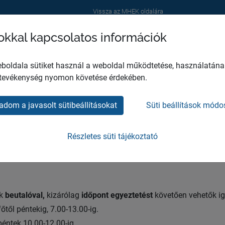
Vissza az MHEK oldalára
sokkal kapcsolatos információk
RÓLUNK
SZOLGÁLTATÁSAINK
HASZNOS INFORMÁC
boldala sütiket használ a weboldal működtetése, használatána
 tevékenység nyomon követése érdekében.
adom a javasolt sütibeállításokat
Süti beállítások módo
ott járóbeteg ellátá
Részletes süti tájékoztató
ák
beutalóval,
kizárólag
időpont egyeztetést
követően vehetők i
től péntekig, 7.00-13.00-ig.
 péntek 10.00-12.00-ig.