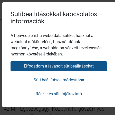
Magyar Honvédség
Ugrás a tartalomhoz
Ugrás a menüpontokhoz
Ugrás a lábléchez
×
Széchenyi 2020
Egészségügyi központ
Sütibeállításokkal kapcsolatos
információk
Bezár
A honvedelem.hu weboldala sütiket használ a
weboldal működtetése, használatának
Éles helyzetekre készülve –
megkönnyítése, a weboldalon végzett tevékenység
közös képzésen a
nyomon követése érdekében.
légimentők és a katona-
Elfogadom a javasolt sütibeállításokat
egészségügy szakemberei
Süti beállítások módosítása
Szerző:
Tatár-Tordai Kamilla
| Fotó:
Biró Gábor Zalán
| 2026. június 11.,
Részletes süti tájékoztató
csütörtök 8:43
Az MH Egészségügyi Központ forgószárnyas