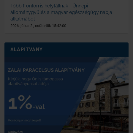
Több fronton is helytállnak - Ünnepi
állománygyűlés a magyar egészségügy napja
alkalmából
2026. július 2., csütörtök 15:42:00
ALAPÍTVÁNY