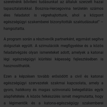
szeretnénk bővíteni tudásunkat az általuk szerzett hazai
tapasztalatokkal. Bosznia-Hercegovina területén számos
éles feladatot is végrehajtottunk, ahol a központ
egészségügyi szakemberei bizonyították szaktudásukat” –
hangoztatta.
A program során a résztvevők partnerként, egymást segítve
dolgoztak együtt. A szimulációk megfigyelése és a közös
feladatvégzés olyan ismereteket adott, amelyek a katonai
légi egészségügyi kiürítési képesség fejlesztésében is
hasznosíthatók.
Ezen a képzésen tovább erősödött a civil és katonai
egészségügyi szervezetek szakmai kapcsolata, amely a
gyors, hatékony és magas színvonalú betegellátás egyik
alapfeltétele. A közös felkészülés ismét megmutatta, hogy
a légimentők és a katona-egészségügy szakemberei