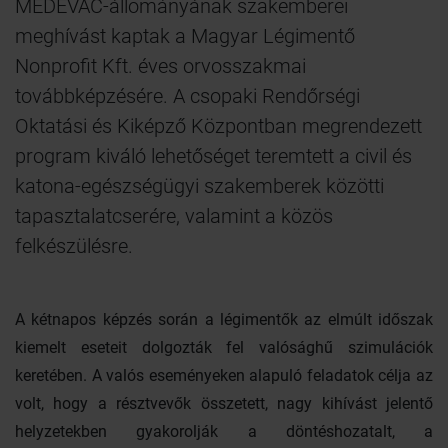
MEDEVAC-állományának szakemberei
meghívást kaptak a Magyar Légimentő
Nonprofit Kft. éves orvosszakmai
továbbképzésére. A csopaki Rendőrségi
Oktatási és Kiképző Központban megrendezett
program kiváló lehetőséget teremtett a civil és
katona-egészségügyi szakemberek közötti
tapasztalatcserére, valamint a közös
felkészülésre.
A kétnapos képzés során a légimentők az elmúlt időszak
kiemelt eseteit dolgozták fel valósághű szimulációk
keretében. A valós eseményeken alapuló feladatok célja az
volt, hogy a résztvevők összetett, nagy kihívást jelentő
helyzetekben gyakorolják a döntéshozatalt, a