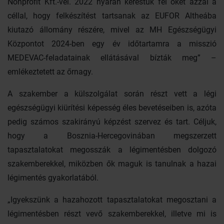
Nonprofit Kft.-vel. 2022 nyarán kerestük fel őket azzal a
céllal, hogy felkészítést tartsanak az EUFOR Altheába
kiutazó állomány részére, mivel az MH Egészségügyi
Központot 2024-ben egy év időtartamra a misszió
MEDEVAC-feladatainak ellátásával bízták meg” –
emlékeztetett az őrnagy.
A szakember a külszolgálat során részt vett a légi
egészségügyi kiürítési képesség éles bevetéseiben is, azóta
pedig számos szakirányú képzést szervez és tart. Céljuk,
hogy a Bosznia-Hercegovinában megszerzett
tapasztalatokat megosszák a légimentésben dolgozó
szakemberekkel, miközben ők maguk is tanulnak a hazai
légimentés gyakorlatából.
„Igyekszünk a hazahozott tapasztalatokat megosztani a
légimentésben részt vevő szakemberekkel, illetve mi is