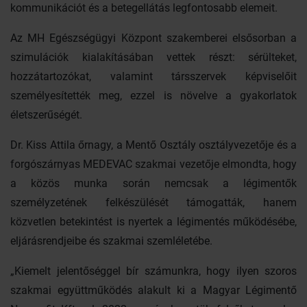
kommunikációt és a betegellátás legfontosabb elemeit.
Az MH Egészségügyi Központ szakemberei elsősorban a
szimulációk kialakításában vettek részt: sérülteket,
hozzátartozókat, valamint társszervek képviselőit
személyesítették meg, ezzel is növelve a gyakorlatok
életszerűségét.
Dr. Kiss Attila őrnagy, a Mentő Osztály osztályvezetője és a
forgószárnyas MEDEVAC szakmai vezetője elmondta, hogy
a közös munka során nemcsak a légimentők
személyzetének felkészülését támogatták, hanem
közvetlen betekintést is nyertek a légimentés működésébe,
eljárásrendjeibe és szakmai szemléletébe.
„Kiemelt jelentőséggel bír számunkra, hogy ilyen szoros
szakmai együttműködés alakult ki a Magyar Légimentő