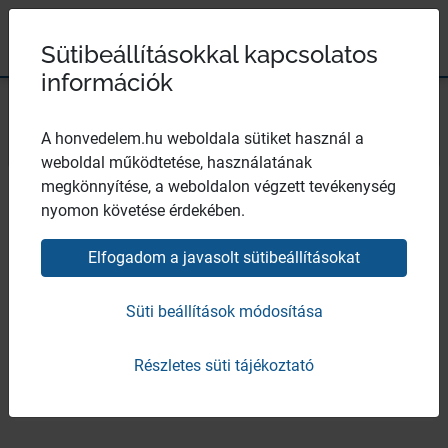
Magyar Honvédség
Ugrás a tartalomhoz
Ugrás a menüpontokhoz
Ugrás a lábléchez
×
Széchenyi 2020
Egészségügyi központ
Sütibeállításokkal kapcsolatos
információk
Bezár
A honvedelem.hu weboldala sütiket használ a
weboldal működtetése, használatának
Az Intézményről
megkönnyítése, a weboldalon végzett tevékenység
nyomon követése érdekében.
Elfogadom a javasolt sütibeállításokat
Általános Információk
Süti beállítások módosítása
Részletes süti tájékoztató
Elérhetőségek