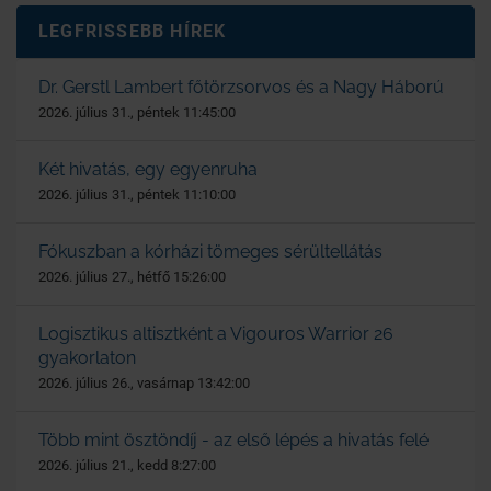
LEGFRISSEBB HÍREK
Dr. Gerstl Lambert főtörzsorvos és a Nagy Háború
2026. július 31., péntek 11:45:00
Két hivatás, egy egyenruha
2026. július 31., péntek 11:10:00
Fókuszban a kórházi tömeges sérültellátás
2026. július 27., hétfő 15:26:00
Logisztikus altisztként a Vigouros Warrior 26
gyakorlaton
2026. július 26., vasárnap 13:42:00
Több mint ösztöndíj - az első lépés a hivatás felé
2026. július 21., kedd 8:27:00