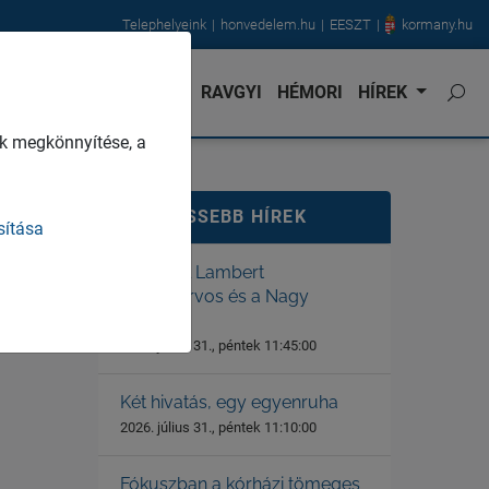
Telephelyeink
honvedelem.hu
EESZT
kormany.hu
NVÉDORVOS
KARRIER
RAVGYI
HÉMORI
HÍREK
k megkönnyítése, a
LEGFRISSEBB HÍREK
sítása
Dr. Gerstl Lambert
főtörzsorvos és a Nagy
Háború
2026. július 31., péntek 11:45:00
Két hivatás, egy egyenruha
2026. július 31., péntek 11:10:00
Fókuszban a kórházi tömeges