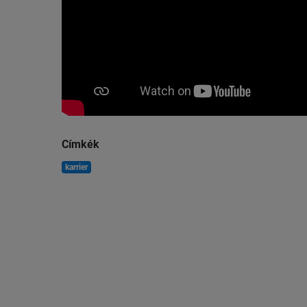
Címkék
karrier