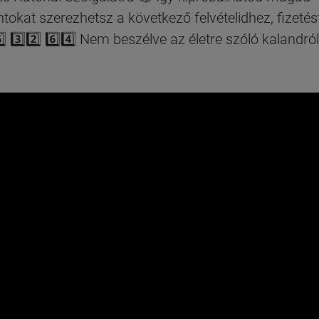
tokat szerezhetsz a következő felvételidhez, fizetést
️⃣ 3️⃣2️⃣ 6️⃣4️⃣ Nem beszélve az életre szóló kalandró