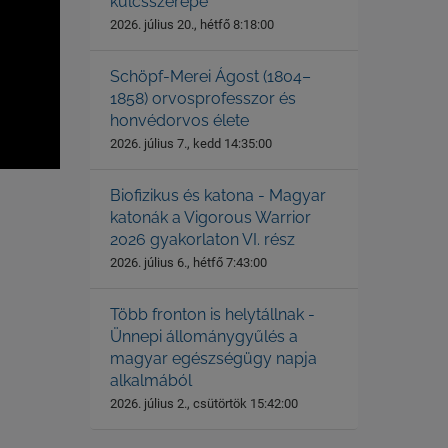
kulcsszerepe
2026. július 20., hétfő 8:18:00
Schöpf-Merei Ágost (1804–
1858) orvosprofesszor és
honvédorvos élete
2026. július 7., kedd 14:35:00
Biofizikus és katona - Magyar
katonák a Vigorous Warrior
2026 gyakorlaton VI. rész
2026. július 6., hétfő 7:43:00
Több fronton is helytállnak -
Ünnepi állománygyűlés a
magyar egészségügy napja
alkalmából
2026. július 2., csütörtök 15:42:00