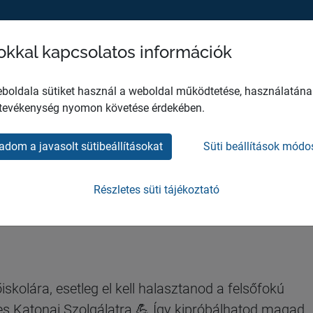
sokkal kapcsolatos információk
MH EGÉSZSÉGÜGYI KÖZPONT
HO
boldala sütiket használ a weboldal működtetése, használatána
 tevékenység nyomon követése érdekében.
adom a javasolt sütibeállításokat
Süti beállítások módo
éntes Katonai
Részletes süti tájékoztató
skolára, esetleg el kell halasztanod a felsőfokú
es Katonai Szolgálatra 💪 Így kipróbálhatod magad