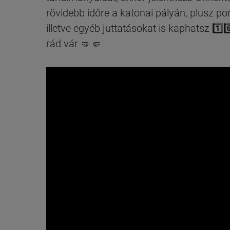
rövidebb időre a katonai pályán, plusz pon
illetve egyéb juttatásokat is kaphatsz 1️⃣6
rád vár 🤜🤛