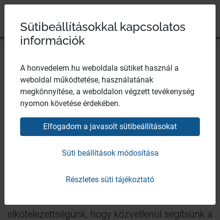
Magyar Honvédség
Ugrás a tartalomhoz
Ugrás a menüpontokhoz
Ugrás a lábléchez
×
Széchenyi 2020
Egészségügyi központ
Sütibeállításokkal kapcsolatos
információk
Bezár
A honvedelem.hu weboldala sütiket használ a
weboldal működtetése, használatának
Zsebultrahang
megkönnyítése, a weboldalon végzett tevékenység
nyomon követése érdekében.
Szerző:
MH Egészségügyi Központ
| 2010. október 25., hétfő 14:37
Elfogadom a javasolt sütibeállításokat
Okóber 20-án ünnepélyes keretek között a
Süti beállítások módosítása
honvéd egészségügy mindkét nagy eleme (HEK
és Honvédkórház-ÁEK) a világ egyik
Részletes süti tájékoztató
legkorszerűbb zsebben hordható ultrahang
készülékével gazdagodott. „Fontos
elkötelezettségünk, hogy közvetlenül segítsünk a