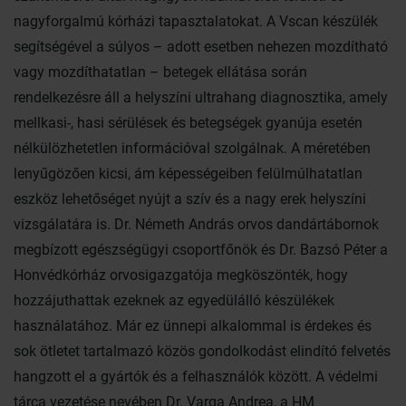
nagyforgalmú kórházi tapasztalatokat. A Vscan készülék
segítségével a súlyos – adott esetben nehezen mozdítható
vagy mozdíthatatlan – betegek ellátása során
rendelkezésre áll a helyszíni ultrahang diagnosztika, amely
mellkasi-, hasi sérülések és betegségek gyanúja esetén
nélkülözhetetlen információval szolgálnak. A méretében
lenyűgözően kicsi, ám képességeiben felülmúlhatatlan
eszköz lehetőséget nyújt a szív és a nagy erek helyszíni
vizsgálatára is. Dr. Németh András orvos dandártábornok
megbízott egészségügyi csoportfőnök és Dr. Bazsó Péter a
Honvédkórház orvosigazgatója megköszönték, hogy
hozzájuthattak ezeknek az egyedülálló készülékek
használatához. Már ez ünnepi alkalommal is érdekes és
sok ötletet tartalmazó közös gondolkodást elindító felvetés
hangzott el a gyártók és a felhasználók között. A védelmi
tárca vezetése nevében Dr. Varga Andrea, a HM