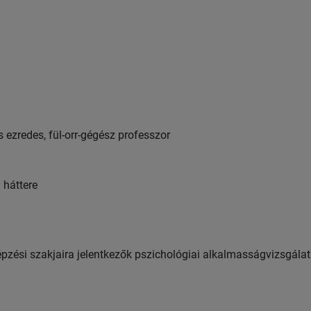
ezredes, fül-orr-gégész professzor
 háttere
pzési szakjaira jelentkezők pszichológiai alkalmasságvizsgála