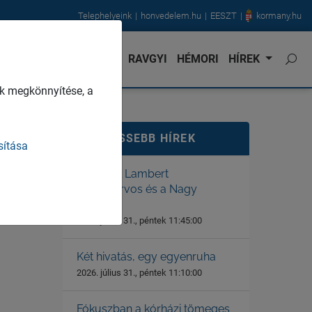
Telephelyeink
honvedelem.hu
EESZT
kormany.hu
NVÉDORVOS
KARRIER
RAVGYI
HÉMORI
HÍREK
k megkönnyítése, a
LEGFRISSEBB HÍREK
sítása
Dr. Gerstl Lambert
főtörzsorvos és a Nagy
Háború
2026. július 31., péntek 11:45:00
Két hivatás, egy egyenruha
2026. július 31., péntek 11:10:00
Fókuszban a kórházi tömeges