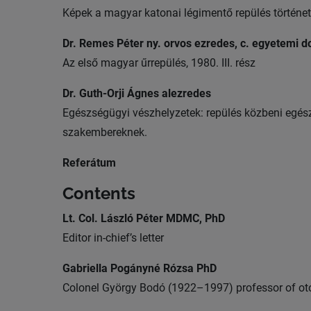
Képek a magyar katonai légimentő repülés történet
Dr. Remes Péter ny. orvos ezredes, c. egyetemi 
Az első magyar űrrepülés, 1980. III. rész
Dr. Guth-Orji Ágnes alezredes
Egészségügyi vészhelyzetek: repülés közbeni egés
szakembereknek.
Referátum
Contents
Lt. Col. László Péter MDMC, PhD
Editor in-chief’s letter
Gabriella Pogányné Rózsa PhD
Colonel György Bodó (1922–1997) professor of ot