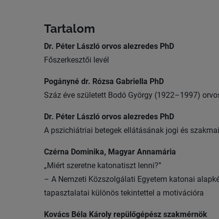
Tartalom
Dr. Péter László orvos alezredes PhD
Főszerkesztői levél
Pogányné dr. Rózsa Gabriella PhD
Száz éve született Bodó György (1922–1997) orvos 
Dr. Péter László orvos alezredes PhD
A pszichiátriai betegek ellátásának jogi és szakmai
Czérna Dominika, Magyar Annamária
„Miért szeretne katonatiszt lenni?”
– A Nemzeti Közszolgálati Egyetem katonai alapké
tapasztalatai különös tekintettel a motivációra
Kovács Béla Károly repülőgépész szakmérnök