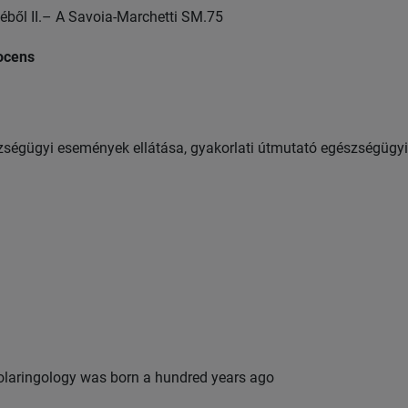
éből II.– A Savoia-Marchetti SM.75
docens
zségügyi események ellátása, gyakorlati útmutató egészségügyi
olaringology was born a hundred years ago