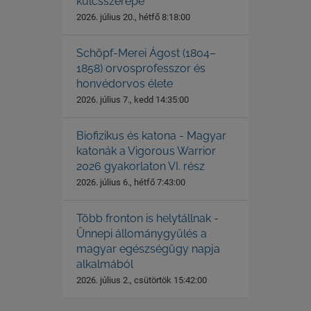
kulcsszerepe
2026. július 20., hétfő 8:18:00
Schöpf-Merei Ágost (1804–
1858) orvosprofesszor és
honvédorvos élete
2026. július 7., kedd 14:35:00
Biofizikus és katona - Magyar
katonák a Vigorous Warrior
2026 gyakorlaton VI. rész
2026. július 6., hétfő 7:43:00
Több fronton is helytállnak -
Ünnepi állománygyűlés a
magyar egészségügy napja
alkalmából
2026. július 2., csütörtök 15:42:00