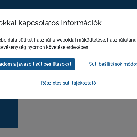
sokkal kapcsolatos információk
MH EGÉSZSÉGÜGYI KÖZPONT
HO
boldala sütiket használ a weboldal működtetése, használatána
 tevékenység nyomon követése érdekében.
adom a javasolt sütibeállításokat
Süti beállítások módo
022/3-4 szám
Részletes süti tájékoztató