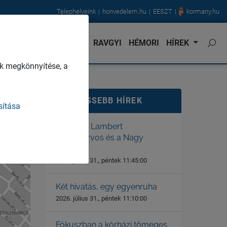
Telephelyeink
honvedelem.hu
EESZT
kormany.hu
NVÉDORVOS
KARRIER
RAVGYI
HÉMORI
HÍREK
k megkönnyítése, a
LEGFRISSEBB HÍREK
sítása
Dr. Gerstl Lambert
főtörzsorvos és a Nagy
Háború
2026. július 31., péntek 11:45:00
Két hivatás, egy egyenruha
2026. július 31., péntek 11:10:00
Fókuszban a kórházi tömeges