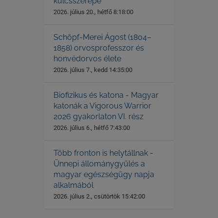
kulcsszerepe
2026. július 20., hétfő 8:18:00
Schöpf-Merei Ágost (1804–
1858) orvosprofesszor és
honvédorvos élete
2026. július 7., kedd 14:35:00
Biofizikus és katona - Magyar
katonák a Vigorous Warrior
2026 gyakorlaton VI. rész
2026. július 6., hétfő 7:43:00
Több fronton is helytállnak -
Ünnepi állománygyűlés a
magyar egészségügy napja
alkalmából
2026. július 2., csütörtök 15:42:00