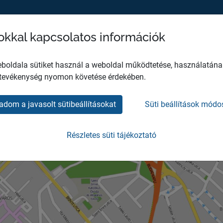
sokkal kapcsolatos információk
MH EGÉSZSÉGÜGYI KÖZPONT
HO
boldala sütiket használ a weboldal működtetése, használatána
 tevékenység nyomon követése érdekében.
adom a javasolt sütibeállításokat
Süti beállítások módo
ség - RAVGYI
Részletes süti tájékoztató