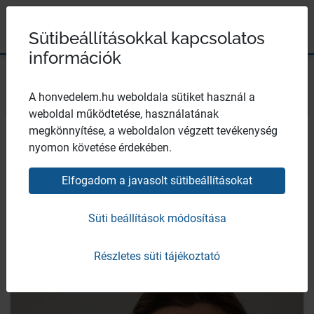
Magyar Honvédség
Ugrás a tartalomhoz
Ugrás a menüpontokhoz
Ugrás a lábléchez
×
Széchenyi 2020
Egészségügyi központ
Sütibeállításokkal kapcsolatos
információk
Bezár
Dr. Sasi Ágnes
A honvedelem.hu weboldala sütiket használ a
weboldal működtetése, használatának
megkönnyítése, a weboldalon végzett tevékenység
orvos ezredes
nyomon követése érdekében.
Elfogadom a javasolt sütibeállításokat
intézetvezető főorvos, MH főszakorvos
Repülőorvosi-,
Alkalmasságvizsgáló és Gyógyító Intézet (RAVGYI)
Süti beállítások módosítása
Részletes süti tájékoztató