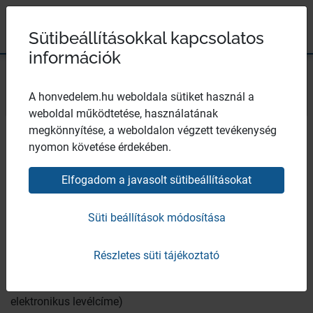
Magyar Honvédség
Ugrás a tartalomhoz
Ugrás a menüpontokhoz
Ugrás a lábléchez
×
Széchenyi 2020
Egészségügyi központ
Sütibeállításokkal kapcsolatos
információk
Bezár
A honvedelem.hu weboldala sütiket használ a
weboldal működtetése, használatának
A szervezet vezetői
megkönnyítése, a weboldalon végzett tevékenység
nyomon követése érdekében.
Elfogadom a javasolt sütibeállításokat
Közzétételi egység tárgya:
A szervezet vezetői
Süti beállítások módosítása
Közzétételi egység Infotv. 1. melléklet (általános
közzétételi lista) szerinti tartalma:
Az MH EK vezetőinek
Részletes süti tájékoztató
és az egyes szervezeti egységek vezetőinek neve,
beosztása, elérhetősége (telefon- és telefaxszáma,
elektronikus levélcíme)