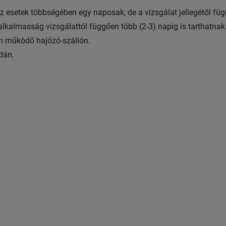
az esetek többségében egy naposak, de a vizsgálat jellegétől fü
lkalmasság vizsgálattól függően több (2-3) napig is tarthatnak
én működő hajózó-szállón.
odán.