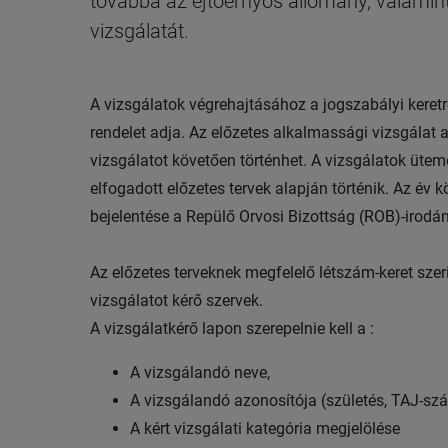
továbbá az ejtőernyős állomány, valamint
vizsgálatát.
A vizsgálatok végrehajtásához a jogszabályi keretr
rendelet adja. Az előzetes alkalmassági vizsgálat
vizsgálatot követően történhet. A vizsgálatok üt
elfogadott előzetes tervek alapján történik. Az év
bejelentése a Repülő Orvosi Bizottság (ROB)-irodá
Az előzetes terveknek megfelelő létszám-keret szer
vizsgálatot kérő szervek.
A vizsgálatkérő lapon szerepelnie kell a :
A vizsgálandó neve,
A vizsgálandó azonosítója (születés, TAJ-sz
A kért vizsgálati kategória megjelölése