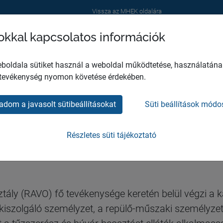
Vissza az MHEK oldalára
sokkal kapcsolatos információk
GÁLATOK
REPÜLŐORVOSI VIZSGÁLATOK
PSZICHOLÓGI
boldala sütiket használ a weboldal működtetése, használatána
 tevékenység nyomon követése érdekében.
adom a javasolt sütibeállításokat
Süti beállítások módo
rvosi alkalmasság
Részletes süti tájékoztató
ály (RAVO) fő tevékenysége keretén belül végzi a k
 kiszolgáló személyzet, a repülő-műszaki személyze