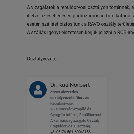
A vizsgálatok a repülőorvosi osztályon történnek, 
illetve az esetlegesen párhuzamosan futó katonai a
esetén szállást biztosítunk a RAVO osztály terület
A szállás igényt előzetesen kérjük jelezni a ROB-ir
Osztályvezető:
Dr. Kuti Norbert
orvos alezredes
osztályvezető főorvos
Repülőorvosi-,
Alkalmasságvizsgáló és
Gyógyító Intézet, Repülőorvosi
Alkalmasságvizsgáló Osztály
(Repülőorvosi Bizottság)
06-76-581-600/3156