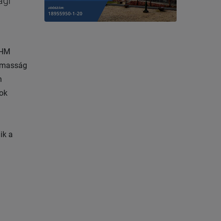
ági
 HM
almasság
n
sok
ik a