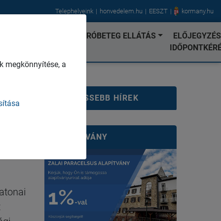
Telephelyeink
honvedelem.hu
EESZT
kormany.hu
AI TEVÉKENYSÉG
JÁRÓBETEG ELLÁTÁS
ELŐJEGYZÉS
IDŐPONTKÉR
k megkönnyítése, a
LEGFRISSEBB HÍREK
sítása
ALAPÍTVÁNY
atonai
t