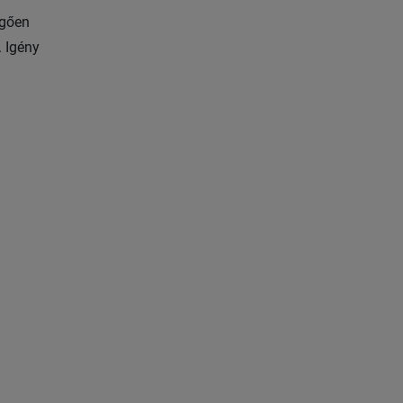
ggően
. Igény