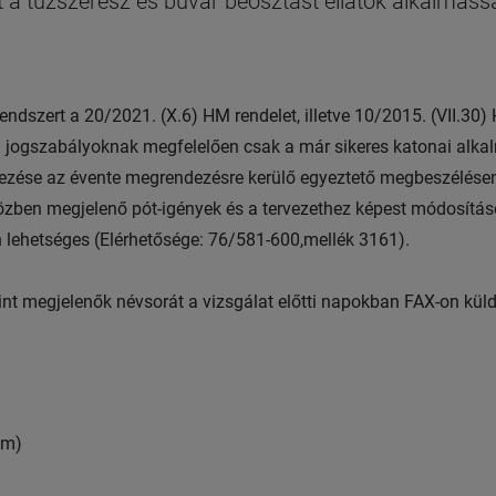
 a tűzszerész és búvár beosztást ellátók alkalmass
endszert a 20/2021. (X.6) HM rendelet, illetve 10/2015. (VII.30)
 a jogszabályoknak megfelelően csak a már sikeres katonai alk
emezése az évente megrendezésre kerülő egyeztető megbeszélése
 közben megjelenő pót-igények és a tervezethez képest módosítá
n lehetséges (Elérhetősége: 76/581-600,mellék 3161).
int megjelenők névsorát a vizsgálat előtti napokban FAX-on küld
ám)