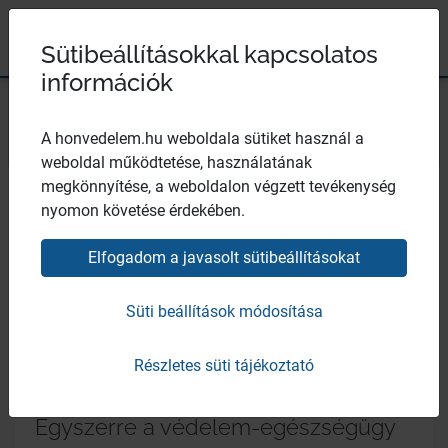
Magyar Honvédség
Ugrás a tartalomhoz
Ugrás a menüpontokhoz
Ugrás a lábléchez
×
Széchenyi 2020
Egészségügyi központ
Sütibeállításokkal kapcsolatos
információk
Bezár
mh ek
A honvedelem.hu weboldala sütiket használ a
weboldal működtetése, használatának
megkönnyítése, a weboldalon végzett tevékenység
nyomon követése érdekében.
Elfogadom a javasolt sütibeállításokat
Süti beállítások módosítása
Részletes süti tájékoztató
Hírek
Egyszerre a védelem-egészségügy