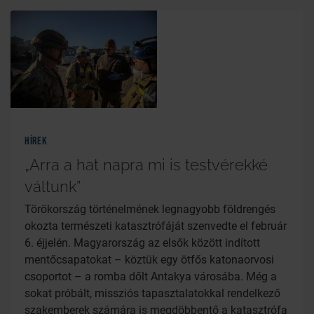
Hírek
„Arra a hat napra mi is testvérekké
váltunk”
Törökország történelmének legnagyobb földrengés
okozta természeti katasztrófáját szenvedte el február
6. éjjelén. Magyarország az elsők között indított
mentőcsapatokat – köztük egy ötfős katonaorvosi
csoportot – a romba dőlt Antakya városába. Még a
sokat próbált, missziós tapasztalatokkal rendelkező
szakemberek számára is megdöbbentő a katasztrófa