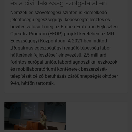
és a civil lakosság szolgálatában
Nemzeti és szövetségesi szinten is kiemelkedő
jelentőségű egészségügyi képességfejlesztés és -
bővítés valósult meg az Emberi Erőforrás Fejlesztési
Operatív Program (EFOP) projekt keretében az MH
Egészségügyi Központban. A 2021-ben indított
„Rugalmas egészségügyi reagálóképesség labor
hátterének fejlesztése” elnevezésű, 2,5 milliárd
forintos európai uniós, labordiagnosztikai eszközök
és mobillaboratóriumi konténerek beszerzését-
telepítését célzó beruházás záróünnepségét október
9-én, hétfőn tartották.