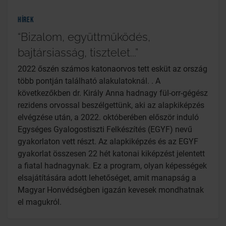
Hírek
“Bizalom, együttműködés,
bajtársiasság, tisztelet...”
2022 őszén számos katonaorvos tett esküt az ország
több pontján található alakulatoknál. . A
következőkben dr. Király Anna hadnagy fül-orr-gégész
rezidens orvossal beszélgettünk, aki az alapkiképzés
elvégzése után, a 2022. októberében először induló
Egységes Gyalogostiszti Felkészítés (EGYF) nevű
gyakorlaton vett részt. Az alapkiképzés és az EGYF
gyakorlat összesen 22 hét katonai kiképzést jelentett
a fiatal hadnagynak. Ez a program, olyan képességek
elsajátítására adott lehetőséget, amit manapság a
Magyar Honvédségben igazán kevesek mondhatnak
el magukról.