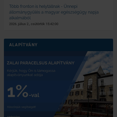
Több fronton is helytállnak - Ünnepi
állománygyűlés a magyar egészségügy napja
alkalmából
2026. július 2., csütörtök 15:42:00
ALAPÍTVÁNY