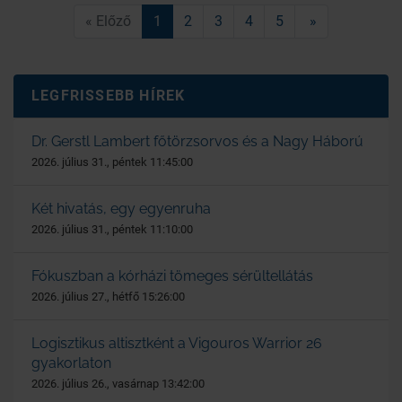
« Előző
1
2
3
4
5
»
LEGFRISSEBB HÍREK
Dr. Gerstl Lambert főtörzsorvos és a Nagy Háború
2026. július 31., péntek 11:45:00
Két hivatás, egy egyenruha
2026. július 31., péntek 11:10:00
Fókuszban a kórházi tömeges sérültellátás
2026. július 27., hétfő 15:26:00
Logisztikus altisztként a Vigouros Warrior 26
gyakorlaton
2026. július 26., vasárnap 13:42:00